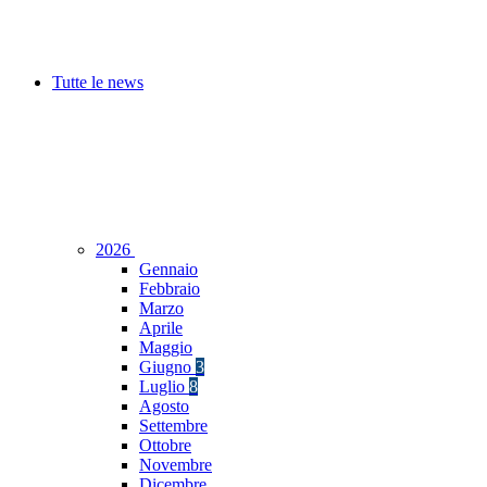
Tutte le news
2026
Gennaio
Febbraio
Marzo
Aprile
Maggio
Giugno
3
Luglio
8
Agosto
Settembre
Ottobre
Novembre
Dicembre