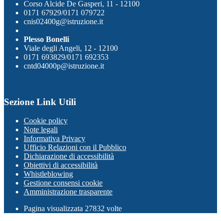
Corso Alcide De Gasperi, 11 - 12100
0171 67929/0171 079722
cnis02400g@istruzione.it
Plesso Bonelli
Viale degli Angeli, 12 - 12100
0171 693829/0171 692353
cntd04000p@istruzione.it
Sezione Link Utili
Cookie policy
Note legali
Informativa Privacy
Ufficio Relazioni con il Pubblico
Dichiarazione di accessibilità
Obiettivi di accessibilità
Whistleblowing
Gestione consensi cookie
Amministrazione trasparente
Pagina visualizzata
27832
volte