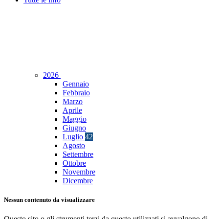
2026
Gennaio
Febbraio
Marzo
Aprile
Maggio
Giugno
Luglio
42
Agosto
Settembre
Ottobre
Novembre
Dicembre
Nessun contenuto da visualizzare
Questo sito o gli strumenti terzi da questo utilizzati si avvalgono di