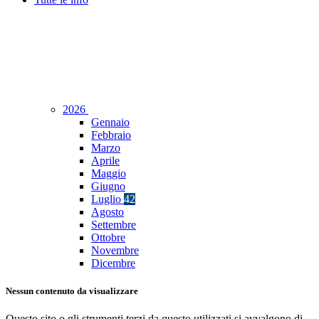
2026
Gennaio
Febbraio
Marzo
Aprile
Maggio
Giugno
Luglio
42
Agosto
Settembre
Ottobre
Novembre
Dicembre
Nessun contenuto da visualizzare
Questo sito o gli strumenti terzi da questo utilizzati si avvalgono di