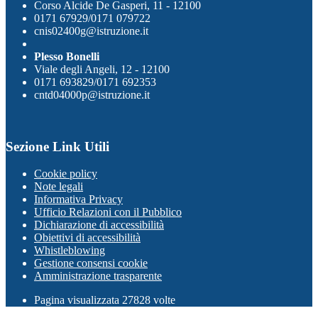
Corso Alcide De Gasperi, 11 - 12100
0171 67929/0171 079722
cnis02400g@istruzione.it
Plesso Bonelli
Viale degli Angeli, 12 - 12100
0171 693829/0171 692353
cntd04000p@istruzione.it
Sezione Link Utili
Cookie policy
Note legali
Informativa Privacy
Ufficio Relazioni con il Pubblico
Dichiarazione di accessibilità
Obiettivi di accessibilità
Whistleblowing
Gestione consensi cookie
Amministrazione trasparente
Pagina visualizzata
27828
volte