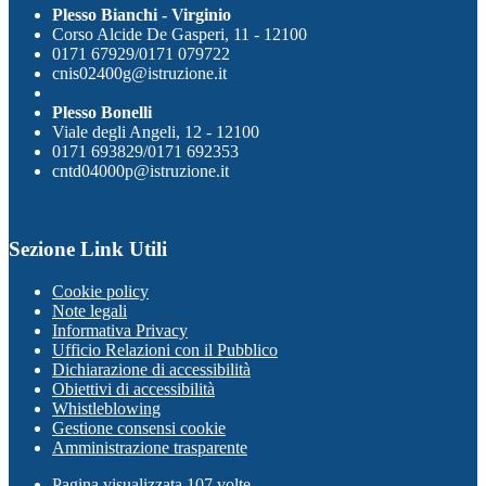
Plesso Bianchi - Virginio
Corso Alcide De Gasperi, 11 - 12100
0171 67929/0171 079722
cnis02400g@istruzione.it
Plesso Bonelli
Viale degli Angeli, 12 - 12100
0171 693829/0171 692353
cntd04000p@istruzione.it
Sezione Link Utili
Cookie policy
Note legali
Informativa Privacy
Ufficio Relazioni con il Pubblico
Dichiarazione di accessibilità
Obiettivi di accessibilità
Whistleblowing
Gestione consensi cookie
Amministrazione trasparente
Pagina visualizzata
107
volte